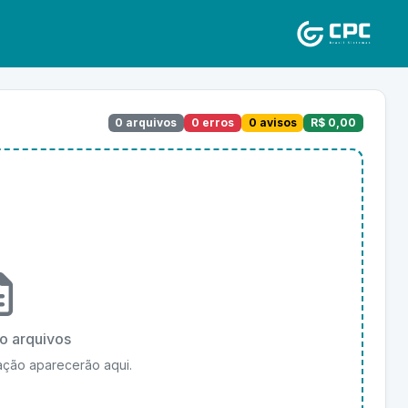
0 arquivos
0 erros
0 avisos
R$ 0,00
o arquivos
ação aparecerão aqui.