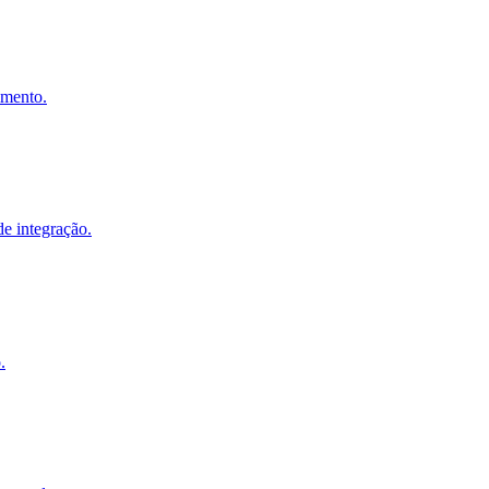
imento.
de integração.
.