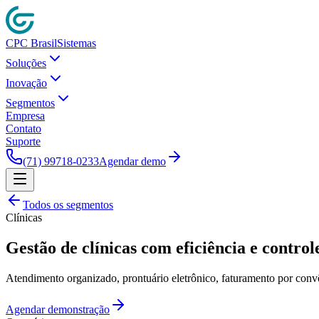
CPC Brasil
Sistemas
Soluções
Inovação
Segmentos
Empresa
Contato
Suporte
(71) 99718-0233
Agendar demo
Todos os segmentos
Clínicas
Gestão de clínicas com eficiência e control
Atendimento organizado, prontuário eletrônico, faturamento por conv
Agendar demonstração