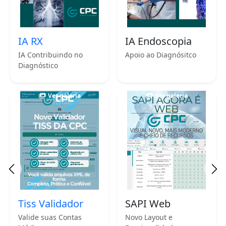
IA RX
IA Endoscopia
IA Contribuindo no
Apoio ao Diagnósitco
Diagnóstico
Ver galeria
Ver galeria
Anterior
Pr
Tiss Validador
SAPI Web
Valide suas Contas
Novo Layout e